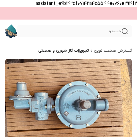
assistant_e9b142df07142a4c5544e0760e2919f2
جستجو
گسترش صنعت نوین
تجهیزات گاز شهری و صنعتی