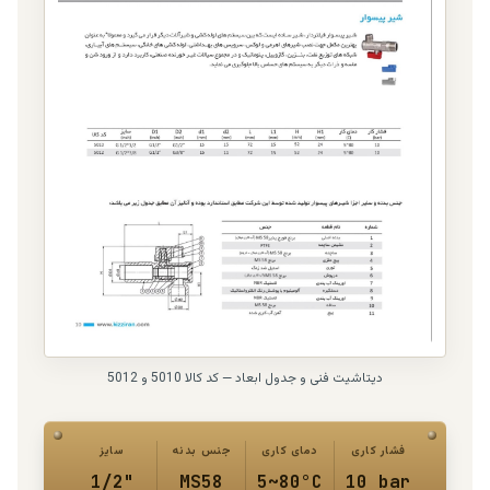
دیتاشیت فنی و جدول ابعاد — کد کالا 5010 و 5012
فشار کاری
دمای کاری
جنس بدنه
سایز
1/2"
MS58
5~80°C
10 bar