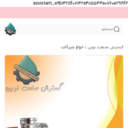
assistant_e9b142df07142a4c5544e0760e2919f2
جستجو
گسترش صنعت نوین
انواع شیرآلات