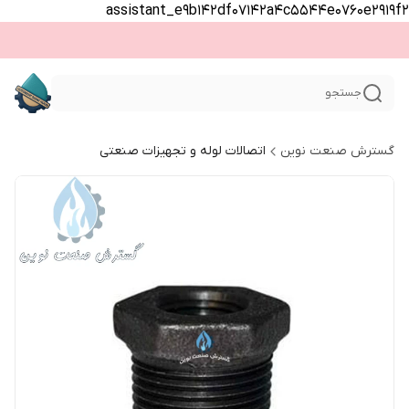
assistant_e9b142df07142a4c5544e0760e2919f2
جستجو
گسترش صنعت نوین
اتصالات لوله و تجهیزات صنعتی