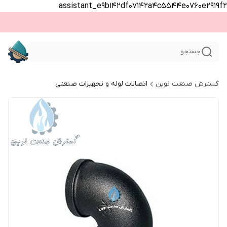
assistant_e9b142df07142a4c5544e0760e2919f2
جستجو
گسترش صنعت نوین
اتصالات لوله و تجهیزات صنعتی