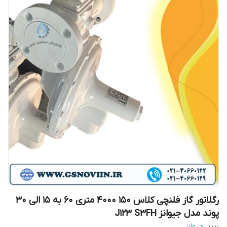
رگلاتور گاز فلنچی کلاس 150 4000 متری 60 به 15 الی 30
پوند مدل جیوانز J123 S3FH
برند:
جیوانز