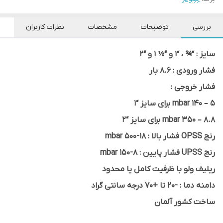
بررسی
توضیحات
مشخصات
نظرات کاربران
سایز : “¾ ، “1 و “½ 1 و “2
فشار ورودی : 8.6 بار
فشار خروجی :
5 – 140 mbar برای سایز “1
8.8 – 350 mbar برای سایز “2
رنج OPSS فشار بالا : 18-500 mbar
رنج UPSS فشار پایین : 8-150 mbar
ریلیف ولو با ظرفیت کامل یا محدود
دامنه دما : -20 تا +70 درجه سانتی گراد
ساخت کشور آلمان