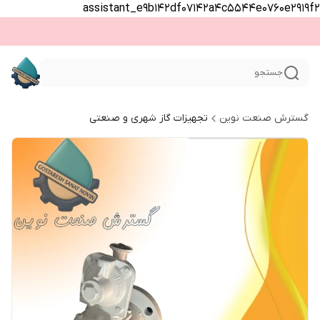
assistant_e9b142df07142a4c5544e0760e2919f2
جستجو
گسترش صنعت نوین
تجهیزات گاز شهری و صنعتی