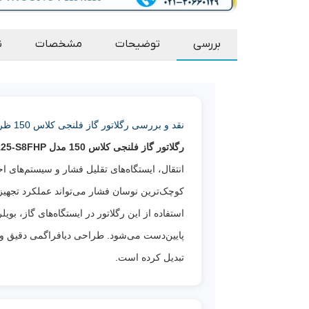
بررسی
توضیحات
مشخصات
ن
نقد و بررسی رگلاتور گاز فلنجی کلاس 150 ظرفیت 1000 مترمکعب مدل J125-S8FHP جیوانز
رگلاتور گاز فلنجی کلاس 150 مدل J125-S8FHP جیوانز (Giuliani Anello - Jeavons)
انتقال، ایستگاه‌های تقلیل فشار و سیستم‌های 
کوچک‌ترین نوسان فشار می‌تواند عملکرد تجهیزا
استفاده از این رگلاتور در ایستگاه‌های گاز، ب
پایین‌دست می‌شود. طراحی دیافراگمی دقیق و کی
تبدیل کرده است.