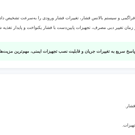
به چه
استاندارد ASME بوده و برای بسیاری از
معناست؟
:
انتقال گاز و صنایع کاربرد دارد
اده از مکانیزم دیافراگمی و سیستم بالانس فشار، تغییرات فشار ورودی را به‌سرعت تشخ
ان تغییر دبی مصرف، تجهیزات پایین‌دست با فشار یکنواخت و پایدار تغذیه شو
سریع به تغییرات جریان و قابلیت نصب تجهیزات ایمنی، مهم‌ترین مزیت‌های رگلاتور صنعتی
فشار.
هیزات.