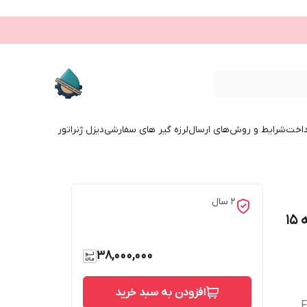
داخت
شرایط و روش‌های ارسال
لرزه گیر های سفارشی
دیزل ژنراتور
۲ سال
مترمکعب مدل جیوانز J125-S8FHP (60 به 15
38,000,000
افزودن به سبد خرید
Fl