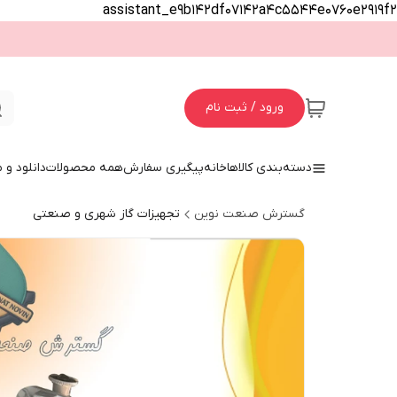
assistant_e9b142df07142a4c5544e0760e2919f2
ورود / ثبت نام
دسته‌بندی کالاها
خانه
پیگیری سفارش
همه محصولات
دانلود و
گسترش صنعت نوین
تجهیزات گاز شهری و صنعتی