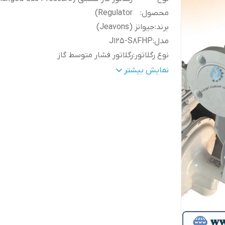
محصول
:
Regulator)
برند
:
جیوانز (Jeavons)
مدل
:
J125-S8FHP
نوع رگلاتور
:
رگلاتور فشار متوسط گاز
کاربرد
:
تنظیم و تثبیت فشار گاز در ایستگاه‌های تقلیل
نمایش بیشتر
فشار، خطوط انتقال، صنایع، نیروگاه‌ها و شبکه‌
توزیع گاز
نوع اتصال
:
فلنجی (Flanged)
کلاس فشار
:
ASME Class 150
ظرفیت عبور گاز
:
1000 مترمکعب بر ساعت
حداکثر فشار ورودی
:
60 PSI (حدود 4.1 بار)
محدوده فشار خروجی
:
15 تا 30 PSI (بسته به تنظیم فنر)
جنس بدنه
:
چدن نشکن (Ductile Iron / SG Iron)
نوع عملکرد
:
دیافراگمی با فنر تنظیم فشار
سیستم
مجهز به شیر قطع‌کن ایمنی فشار زیاد و فشار
ایمنی
:
(OPSS/UPSS) و شیر اطمینان (بسته به 