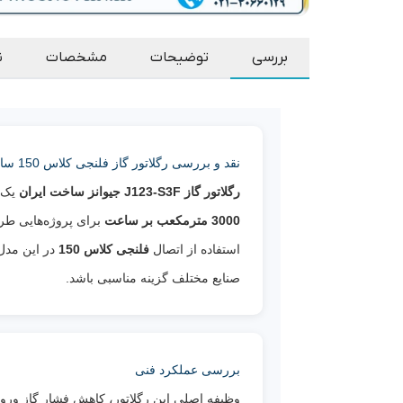
بررسی
توضیحات
مشخصات
ن
نقد و بررسی رگلاتور گاز فلنجی کلاس 150 سایز 2 اینچ مدل J123-S3F جیوانز
رگلاتور گاز J123-S3F جیوانز ساخت ایران
یک ر
3000 مترمکعب بر ساعت
برای پروژه‌هایی طر
استفاده از اتصال
فلنجی کلاس 150
در این مدل،
صنایع مختلف گزینه مناسبی باشد.
بررسی عملکرد فنی
وظیفه اصلی این رگلاتور، کاهش فشار گاز ورود