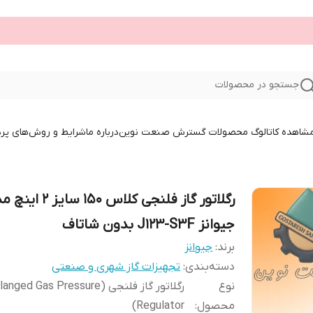
جستجو در محصولات
 مشاهده کاتالوگ محصولات گسترش صنعت نوین
درباره ما
شرایط و روش‌های پر
رگلاتور گاز فلنجی کلاس 150 سایز 
جیوانز J123-S3F بدون شاتاف
برند:
جیوانز
دسته‌بندی
:
تجهیزات گاز شهری و صنعتی
نوع
رگلاتور گاز فلنجی (anged Gas Pressure
محصول
:
Regulator)