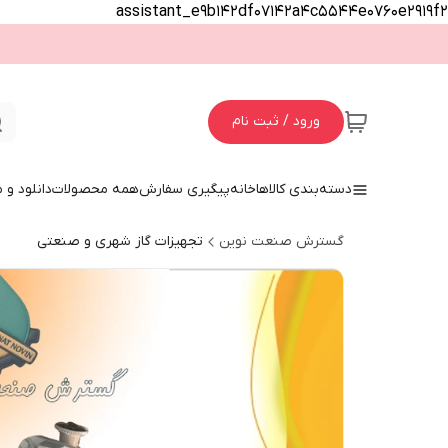
assistant_e9b142df07142a4c5544e0760e2919f2
ورود / ثبت نام
دسته‌بندی کالاها
خانه
پیگیری سفارش
همه محصولات
دانلود و
گسترش صنعت نوین
تجهیزات گاز شهری و صنعتی