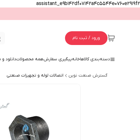
assistant_e9b142df07142a4c5544e0760e2919f2
ورود / ثبت نام
دسته‌بندی کالاها
خانه
پیگیری سفارش
همه محصولات
دانلود و
گسترش صنعت نوین
اتصالات لوله و تجهیزات صنعتی