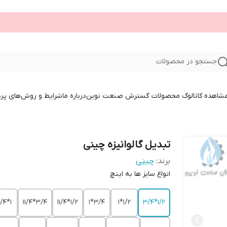
جستجو در محصولات
 مشاهده کاتالوگ محصولات گسترش صنعت نوین
درباره ما
شرایط و روش‌های پر
تبدیل گالوانیزه چینی
برند:
چینی
انواع سایز ها به اینچ
1*11/4
3/4*11/4
1/2*11/4
3/4*1
1/2*1
1/2*3/4