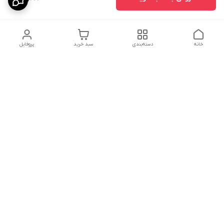
خانه
دسته‌بندی
سبد خرید
پروفایل
دسترسی سریع
درباره ما
پروژه ها
سیاست حریم خصوصی
تماس با ما
دانلود و مشاهده کاتالوگ
شکایات
محصولات گسترش صنعت
نوین
قوانین و مقررات