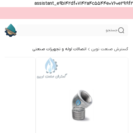
assistant_e9b142df07142a4c5544e0760e2919f2
جستجو
گسترش صنعت نوین
اتصالات لوله و تجهیزات صنعتی