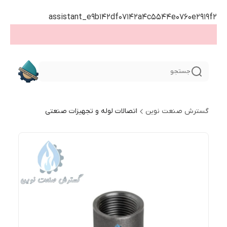
assistant_e9b142df07142a4c5544e0760e2919f2
جستجو
گسترش صنعت نوین
اتصالات لوله و تجهیزات صنعتی