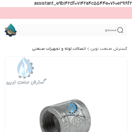
assistant_e9b142df07142a4c5544e0760e2919f2
جستجو
گسترش صنعت نوین
اتصالات لوله و تجهیزات صنعتی