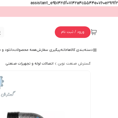
assistant_e9b142df07142a4c5544e0760e2919f2
ورود / ثبت نام
دسته‌بندی کالاها
خانه
پیگیری سفارش
همه محصولات
دانلود و
گسترش صنعت نوین
اتصالات لوله و تجهیزات صنعتی