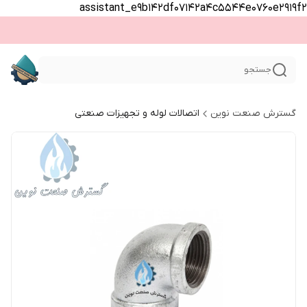
assistant_e9b142df07142a4c5544e0760e2919f2
جستجو
گسترش صنعت نوین
اتصالات لوله و تجهیزات صنعتی