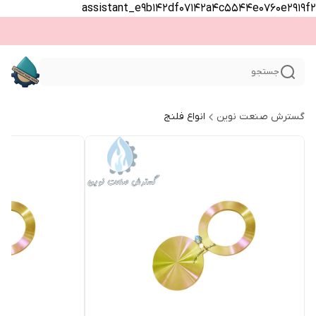
assistant_e9b142df07142a4c5544e0760e2919f2
جستجو
گسترش صنعت نوین
انواع فلنج