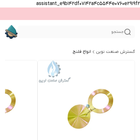
assistant_e9b142df07142a4c5544e0760e2919f2
جستجو
گسترش صنعت نوین
انواع فلنج