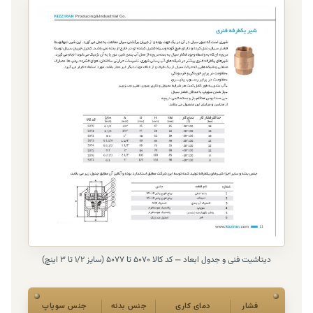
دیتاشیت فنی و جدول ابعاد — کد کالا 5070 تا 5077 (سایز ۱/۲ تا ۳ اینچ)
فشار
دمای کاری
جنس بدنه
جنس سوپاپ