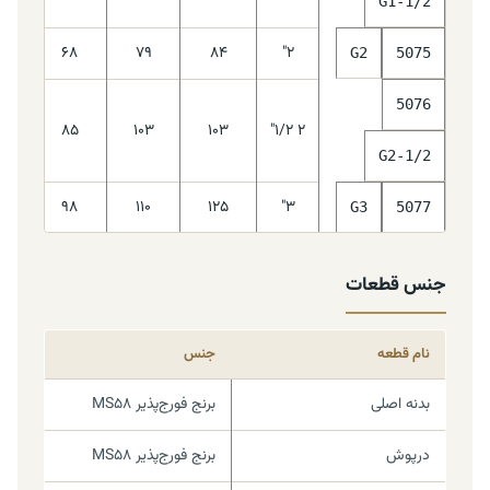
G1‑1/2
-20~100
68
79
84
2"
G2
5075
5076
-20~100
85
103
103
2 1/2"
G2‑1/2
-20~100
98
110
125
3"
G3
5077
جنس قطعات
نام قطعه
جنس
بدنه اصلی
برنج فورج‌پذیر MS58
درپوش
برنج فورج‌پذیر MS58