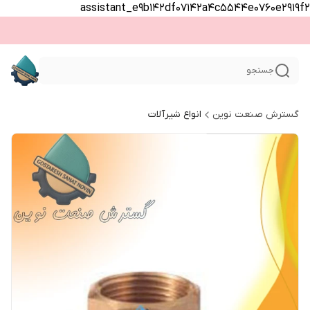
assistant_e9b142df07142a4c5544e0760e2919f2
جستجو
گسترش صنعت نوین
انواع شیرآلات