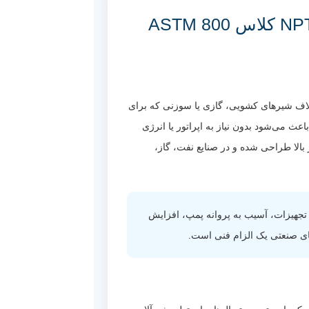
ا 13Cr
نقد و بررسی تخصصی شیر یکطرفه دریچه‌ای فولادی فورج رزوه‌ای NPT کلاس 800 ASTM
به
صنعتی است. برخلاف شیرهای کشویی، گازی یا سوزنی که برای
و
ث می‌شود بدون نیاز به اپراتور یا انرژی
8 با بدنه فورج ASTM A105، این شیر برای خطوط فشار بالا طراحی شده و در صنایع نفت، گاز،
جهیزات، آسیب به پروانه پمپ، افزایش