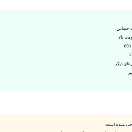
ات حساس
های دیگر
ور
احی نشده است.