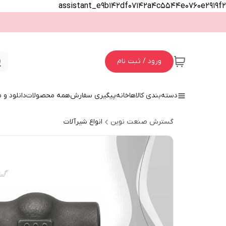
assistant_e9b142df07142a4c5544e0760e2919f2
ورود / ثبت نام
دسته‌بندی کالاها
خانه
پیگیری سفارش
همه محصولات
دانلود و
گسترش صنعت نوین
انواع شیرآلات