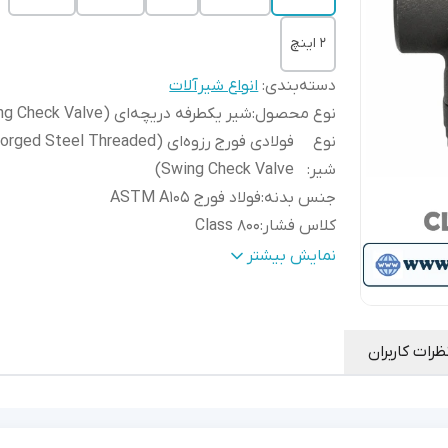
۲ اینچ
دسته‌بندی
:
انواع شیرآلات
نوع محصول
:
شیر یکطرفه دریچه‌ای (Swing Check Valve)
نوع
فولادی فورج رزوه‌ای (rged Steel Threaded
شیر
:
Swing Check Valve)
جنس بدنه
:
فولاد فورج ASTM A105
کلاس فشار
:
Class 800
نوع اتصال
:
رزوه‌ای NPT (Threaded)
نمایش بیشتر
نوع عملکرد
:
اتوماتیک (بدون نیاز به اپراتور)
مکانیزم عملکرد
:
دریچه لولایی (Swing Disc)
جهت جریان
:
یکطرفه (طبق فلش روی بدنه)
ظرات کاربران
جنس
فولاد فورج ASTM A105 با سطح آب‌بن
دیسک
سخت‌کاری شده یا استنلس استیل
:
(Disc)