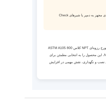
باز و بسته شدن سریع در برخی سیستم‌ها ممکن است موجب ایجاد ضربه قوچ شود؛ در این شرایط استفاده از مدل‌های مجهز به دمپر یا شیرهای Check
اگر هدف شما محافظت از تجهیزات و جلوگیری از برگشت جریان در خطوط فشار بالا است، شیر یکطرفه دریچه‌ای فولادی فورج رزوه‌ای NPT کلاس 800 ASTM A105
یکی از بهترین گزینه‌ها محسوب می‌شود. ترکیب بدنه فورج، کلاس فشاری بالا، عملکرد خودکار و اتصال رزوه‌ای استاندارد NPT، این محصول را به انتخابی مطمئن برای
ول نصب و نگهداری، نقش مهمی در افزایش