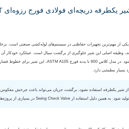
جنس نشیمنگاه
استنلس استیل AISI 410 ی
Hard Faced
:
(Seat)
نوع آب بندی
:
فلز به فلز (Metal Seated)
دمای
حدود 29- تا 425+ درجه سانتی‌گراد (بسته 
کاری
:
متریال داخلی)
حداکثر فشار
:
مطابق ASME Class 800
ر یکطرفه دریچه‌ای (Swing Check Valve) یکی از مهم‌ترین تجهیزات حفاظتی در سیستم‌های لوله‌کشی 
سیالات قابل
بخار، آب، نفت، گاز، هوای فشرده، روغن 
ند، وظیفه اصلی این شیر جلوگیری از برگشت سیال است. عملکرد خودکار آن باع
استفاده
:
سایر سیالات صنعتی غیرخورنده
خارجی، تنها با اختلاف فشار سیال باز و بسته شود. در مدل کلاس 00
ویژگی
جلوگیری از برگشت جریان بدون نیاز به نیروی
د بسیار مطمئنی دارد.
خاص
:
خارجی و مناسب برای فشارهای بالا
از شیر یکطرفه استفاده نشود، برگشت جریان می‌تواند باعث چرخش معکوس ت
Swing Check Val در بسیاری از پروژه‌های صنعتی یک الزام فنی است.