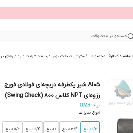
جستجو در محصولات
 مشاهده کاتالوگ محصولات گسترش صنعت نوین
درباره ما
شرایط و روش‌های پر
A105 شیر یکطرفه دریچه‌ای فولادی فورج
رزوه‌ای NPT کلاس 800 (Swing Check)
برند:
OMB
‌انواع سایز ها
۱/۲ اینچ
۳/۴ اینچ
۱ اینچ
۱۱/۴ اینچ
۱۱/۲ اینچ