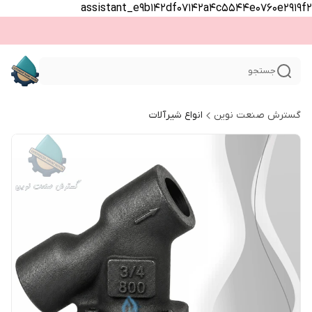
assistant_e9b142df07142a4c5544e0760e2919f2
جستجو
گسترش صنعت نوین
انواع شیرآلات