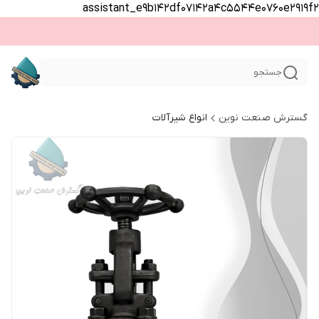
assistant_e9b142df07142a4c5544e0760e2919f2
جستجو
گسترش صنعت نوین
انواع شیرآلات