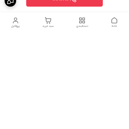
خانه
دسته‌بندی
سبد خرید
پروفایل
دسترسی سریع
درباره ما
پروژه ها
سیاست حریم خصوصی
تماس با ما
دانلود و مشاهده کاتالوگ
شکایات
محصولات گسترش صنعت