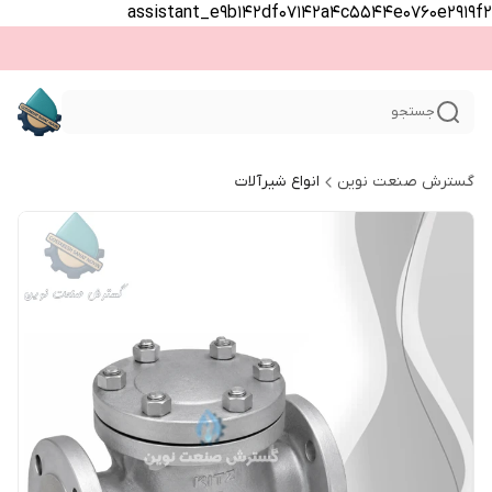
assistant_e9b142df07142a4c5544e0760e2919f2
جستجو
گسترش صنعت نوین
انواع شیرآلات