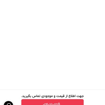
جهت اطلاع از قیمت و موجودی تماس بگیرید.
02140660129