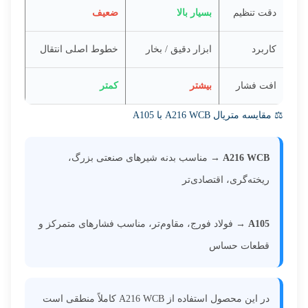
دقت تنظیم
بسیار بالا
ضعیف
کاربرد
ابزار دقیق / بخار
خطوط اصلی انتقال
افت فشار
بیشتر
کمتر
⚖️ مقایسه متریال A216 WCB با A105
A216 WCB
→ مناسب بدنه شیرهای صنعتی بزرگ،
ریخته‌گری، اقتصادی‌تر
A105
→ فولاد فورج، مقاوم‌تر، مناسب فشارهای متمرکز و
قطعات حساس
در این محصول استفاده از A216 WCB کاملاً منطقی است