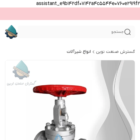
assistant_e9b142df07142a4c5544e0760e2919f2
جستجو
گسترش صنعت نوین
انواع شیرآلات