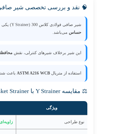
🧠 نقد و بررسی تخصصی شیر صافی
شیر صافی فولادی کلاس 300 (Y Strainer) یکی از تجهیزات ضروری در خطوط لوله صنعتی است که وظیفه اصلی آن
حساس
می‌باشد.
این شیر برخلاف شیرهای کنترلی، نقش
محافظت
استفاده از متریال
ASTM A216 WCB
باعث شده 
⚖️ مقایسه Y Strainer با Basket Strainer
ویژگی
نوع طراحی
زاویه‌ای (Y ش