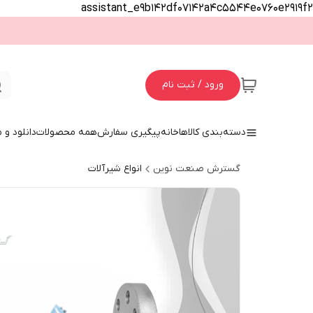
assistant_e9b142df07142a4c5544e0760e2919f2
ورود / ثبت نام
دسته‌بندی کالاها
خانه
پیگیری سفارش
همه محصولات
دانلود و
گسترش صنعت نوین
انواع شیرآلات