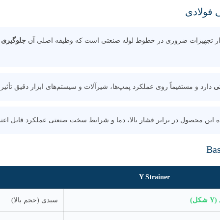
Medium / Coarse)
:
(Mesh Size)
 فولادی
جنس پیچ و مهره‌ها
:
فولاد آلیاژی یا استنلس استیل
نوع آب‌بندی
:
فلز به فلز + گسکت
جلوگیری ا
زاویه طراحی بدنه
:
Y شکل (کاهش افت فشار)
دمای کاری
:
حدود -29 تا +425 درجه سانتی‌گراد
سیالات قابل
آب، بخار، نفت، گاز، هوا و سیالا
استفاده
:
صنعتی
ی
دارد و مستقیماً روی عملکرد پمپ‌ها، شیرآلات و سیستم‌های ابزار دقیق تأثیر 
نوع
افقی (و در برخی موارد عمودی با جهت منا
نصب
:
جریان)
این محصول در برابر فشار بالا، دما و شرایط سخت صنعتی عملکرد قابل اعتم
ویژگی
محافظت از تجهیزات حساس در برابر ذرات
خاص
:
معلق
Y Strainer
کل)
سبدی (حجم بالا)