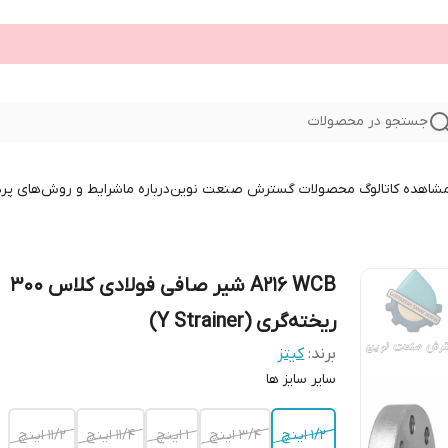
جستجو در محصولات
 مشاهده کاتالوگ محصولات گسترش صنعت نوین
درباره ما
شرایط و روش‌های پر
A216 WCB شیر صافی فولادی کلاس 300
ریخته‌گری (Y Strainer)
برند:
کیتز
سایر سایز ها
۱/۲ اینچ
۳/۴ اینچ
۱ اینچ
۱۱/۴ اینچ
۱۱/۲ اینچ