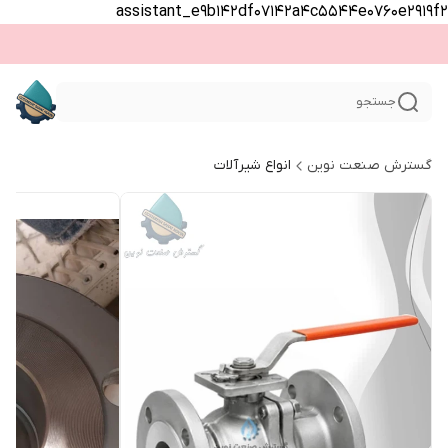
assistant_e9b142df07142a4c5544e0760e2919f2
جستجو
گسترش صنعت نوین
انواع شیرآلات