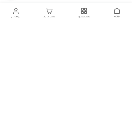
خانه
دسته‌بندی
سبد خرید
پروفایل
دسترسی سریع
درباره ما
پروژه ها
سیاست حریم خصوصی
تماس با ما
دانلود و مشاهده کاتالوگ
شکایات
محصولات گسترش صنعت
نوین
قوانین و مقررات