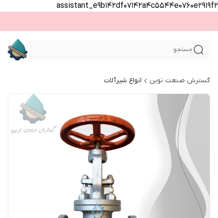
assistant_e9b142df07142a4c5544e0760e2919f2
جستجو
گسترش صنعت نوین
انواع شیرآلات