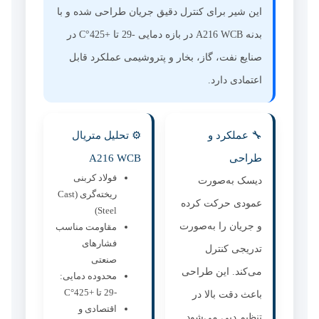
این شیر برای کنترل دقیق جریان طراحی شده و با
بدنه A216 WCB در بازه دمایی -29 تا +425°C در
صنایع نفت، گاز، بخار و پتروشیمی عملکرد قابل
اعتمادی دارد.
🔧 عملکرد و
⚙ تحلیل متریال
طراحی
A216 WCB
فولاد کربنی
دیسک به‌صورت
ریخته‌گری (Cast
عمودی حرکت کرده
Steel)
و جریان را به‌صورت
مقاومت مناسب
فشارهای
تدریجی کنترل
صنعتی
می‌کند. این طراحی
محدوده دمایی:
-29 تا +425°C
باعث دقت بالا در
اقتصادی و
تنظیم دبی می‌شود.