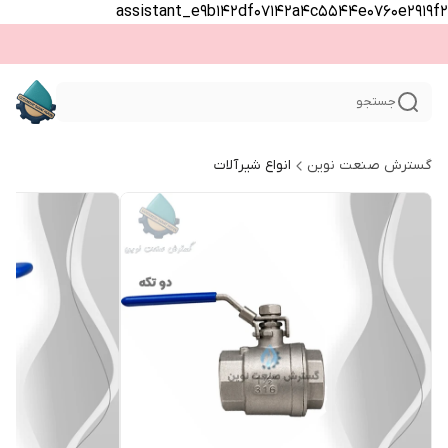
assistant_e9b142df07142a4c5544e0760e2919f2
جستجو
گسترش صنعت نوین
انواع شیرآلات