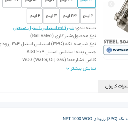
۲ اینچ
۲۱/۲ اینچ
۳ اینچ
۴ اینچ
دسته‌بندی
:
شیرآلات استنلس استیل صنعتی
نوع محصول
:
شیر گازی (Ball Valve)
نوع شیر
:
سه تکه (3PC) استنلس استیل 304 رزوه‌ای
جنس بدنه
:
استنلس استیل AISI 304
کلاس فشار
:
1000 WOG (Water, Oil, Gas)
نوع اتصال
:
رزوه‌ای NPT (Threaded)
نمایش بیشتر
نوع عملکرد
:
اهرمی (Lever Operated)
نوع مکانیزم
:
Quarter Turn (چرخش 90 درجه)
ظرات کاربران
نوع
3PC (سه تکه – کاملاً قابل سرویس و تعمیر
بدنه
:
جدا کردن از خط)
جنس توپی (Ball)
:
استنلس استیل 304
جنس استم (Stem)
:
استنلس استیل 304
جنس سیت (Seat)
:
PTFE / RPTFE