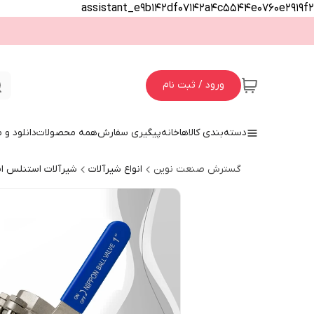
assistant_e9b142df07142a4c5544e0760e2919f2
ورود / ثبت نام
دسته‌بندی کالاها
خانه
پیگیری سفارش
همه محصولات
دانلود و
گسترش صنعت نوین
انواع شیرآلات
شیرآلات استنلس ا