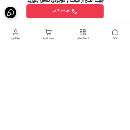
جهت اطلاع از قیمت و موجودی تماس بگیرید.
02140660129
خانه
دسته‌بندی
سبد خرید
پروفایل
دسترسی سریع
درباره ما
پروژه ها
سیاست حریم خصوصی
تماس با ما