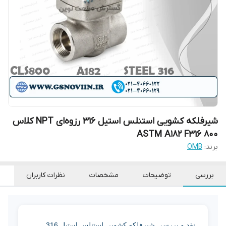
شیرفلکه کشویی استنلس استیل 316 رزوه‌ای NPT کلاس
800 ASTM A182 F316
برند:
OMB
بررسی
توضیحات
مشخصات
نظرات کاربران
نقد و بررسی شیرفلکه کشویی استنلس استیل 316