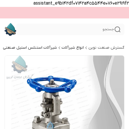
assistant_e9b142df07142a4c5544e0760e2919f2
جستجو
گسترش صنعت نوین
انواع شیرآلات
شیرآلات استنلس استیل صنعتی