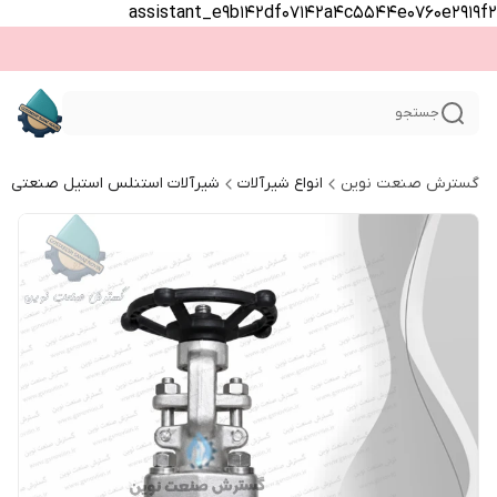
assistant_e9b142df07142a4c5544e0760e2919f2
جستجو
گسترش صنعت نوین
انواع شیرآلات
شیرآلات استنلس استیل صنعتی