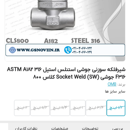
شیرفلکه سوزنی جوشی استنلس استیل 316 ASTM A182
F316 جوشی Socket Weld (SW) کلاس 800
برند:
OMB
سایر سایز ها
۱/۲ اینچ
۳/۴ اینچ
۱ اینچ
۱۱/۴ اینچ
۱۱/۲ اینچ
۲ اینچ
بررسی
توضیحات
مشخصات
نظرات کاربران