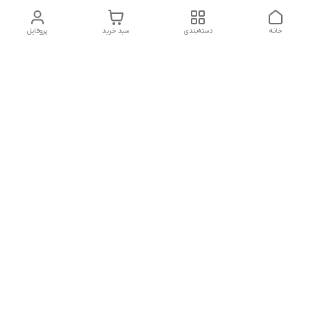
خانه
دسته‌بندی
سبد خرید
پروفایل
دسترسی سریع
درباره ما
پروژه ها
سیاست حریم خصوصی
تماس با ما
دانلود و مشاهده کاتالوگ
شکایات
محصولات گسترش صنعت
نوین
قوانین و مقررات