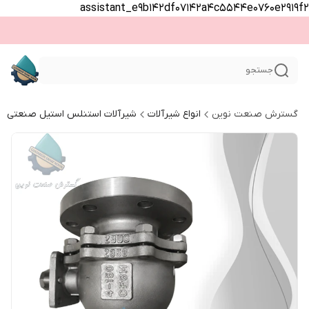
assistant_e9b142df07142a4c5544e0760e2919f2
جستجو
گسترش صنعت نوین
انواع شیرآلات
شیرآلات استنلس استیل صنعتی