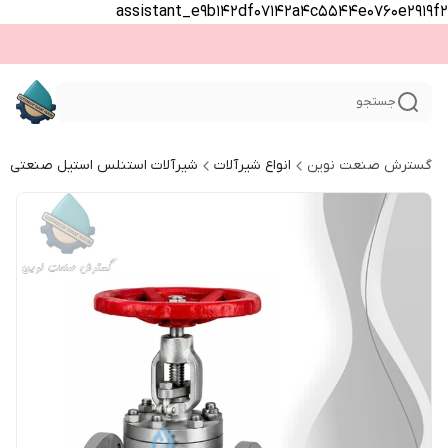
assistant_e9b142df07142a4c5544e0760e2919f2
جستجو
گسترش صنعت نوین
انواع شیرآلات
شیرآلات استنلس استیل صنعتی