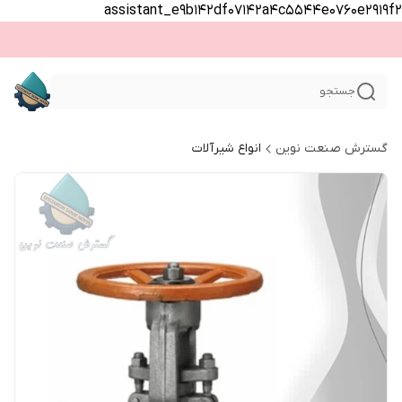
assistant_e9b142df07142a4c5544e0760e2919f2
جستجو
گسترش صنعت نوین
انواع شیرآلات