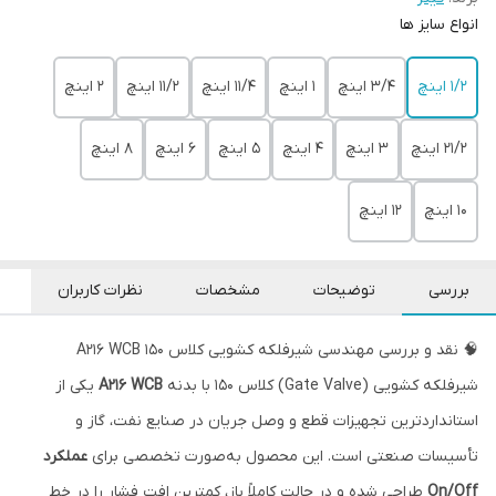
‌انواع سایز ها
۱/۲ اینچ
۳/۴ اینچ
۱ اینچ
۱۱/۴ اینچ
۱۱/۲ اینچ
۲ اینچ
۲۱/۲ اینچ
۳ اینچ
۴ اینچ
۵ اینچ
۶ اینچ
۸ اینچ
۱۰ اینچ
12 اینچ
بررسی
توضیحات
مشخصات
نظرات کاربران
🧠 نقد و بررسی مهندسی شیرفلکه کشویی کلاس 150 A216 WCB
شیرفلکه کشویی (Gate Valve) کلاس 150 با بدنه
A216 WCB
یکی از
استانداردترین تجهیزات قطع و وصل جریان در صنایع نفت، گاز و
تأسیسات صنعتی است. این محصول به‌صورت تخصصی برای
عملکرد
On/Off
طراحی شده و در حالت کاملاً باز، کمترین افت فشار را در خط