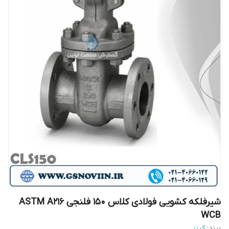
شیرفلکه کشویی فولادی کلاس 150 فلنجی ASTM A216
WCB
برند:
کیتز