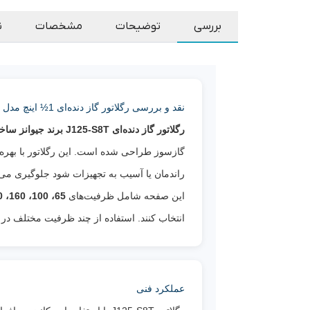
بررسی
توضیحات
مشخصات
ن
نقد و بررسی رگلاتور گاز دنده‌ای 1½ اینچ مدل J125-S8T جیوانز
رگلاتور گاز دنده‌ای J125-S8T برند جیوانز ساخت ایران
گازسوز طراحی شده است. این رگلاتور با بهره‌
راندمان یا آسیب به تجهیزات شود جلوگیری می‌ک
این صفحه شامل ظرفیت‌های
65، 100، 160، 200 و 350 مترمکعب بر ساعت
انتخاب کنند. استفاده از چند ظرفیت مختلف در 
عملکرد فنی