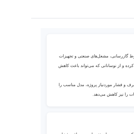
از
از
65 مترمکعب: 2 به 1/4 پوند ● 100 مترمکعب: 2
طوط گازرسانی، مشعل‌های صنعتی و تجهیزات
ه 1/4 پوند ●
رده و از نوساناتی که می‌تواند باعث کاهش
ند ● 350 مترمکعب:
ه‌های
رف و فشار موردنیاز پروژه، مدل مناسب را
ات را نیز کاهش می‌دهد.