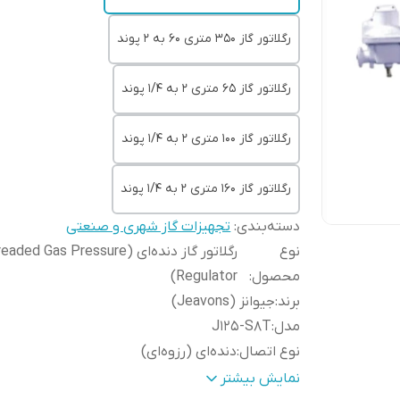
رگلاتور گاز 350 متری 60 به 2 پوند
رگلاتور گاز 65 متری 2 به 1/4 پوند
رگلاتور گاز 100 متری 2 به 1/4 پوند
رگلاتور گاز 160 متری 2 به 1/4 پوند
دسته‌بندی
:
تجهیزات گاز شهری و صنعتی
نوع
رگلاتور گاز دنده‌ای (ded Gas Pressure
محصول
:
Regulator)
برند
:
جیوانز (Jeavons)
مدل
:
J125-S8T
نوع اتصال
:
دنده‌ای (رزوه‌ای)
نوع عملکرد
:
دیافراگمی با فنر تنظیم فشار
نمایش بیشتر