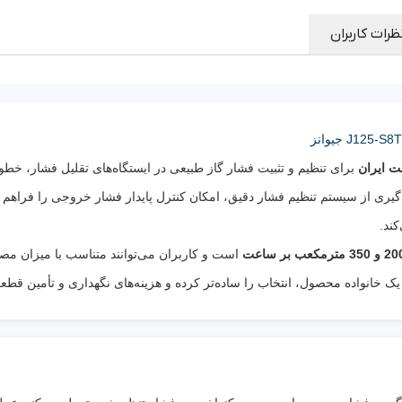
کاربرد
:
تنظیم و تثبیت فشار گاز طبیعی در شبکه‌های گ
شهری، صنعتی و تجاری
ظرات کاربران
سیال قابل استفاده
:
گاز طبیعی
جنس بدنه
:
چدن نشکن
سیستم
مجهز به سیستم‌های حفاظتی قطع جریان گ
ایمنی
:
(مطابق تیپ محصول)
تنوع
برای تنظیم و تثبیت فشار گاز طبیعی در ایستگاه‌های تقلیل فشار، خ
ظرفیت و
به 1/4 پوند ● 160 مترمکعب: 2 ب
گیری از سیستم تنظیم فشار دقیق، امکان کنترل پایدار فشار خروجی را فراهم ک
فشار
200 مترمکعب: 60 به 1/4 پو
ند.
خروجی
:
60 به 2 پوند
ویژگی
تنظیم دقیق فشار، عملکرد پایدار، مناسب شبک
است و کاربران می‌توانند متناسب با میزان مص
خاص
:
گازرسانی و دارای تنوع ظرفیت برای کاربردهای
یک خانواده محصول، انتخاب را ساده‌تر کرده و هزینه‌های نگهداری و تأمین قطع
مختلف.