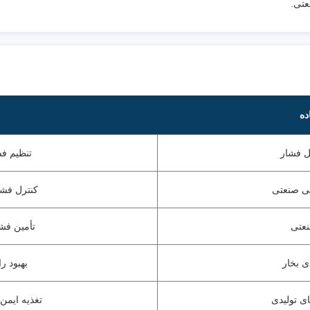
عتی.
ده
یل فشار
تنظیم ف
نی صنعتی
کنترل فشا
عتی
تأمین فش
ی بخار
بهبود ر
ای تولیدی
تغذیه ایمن