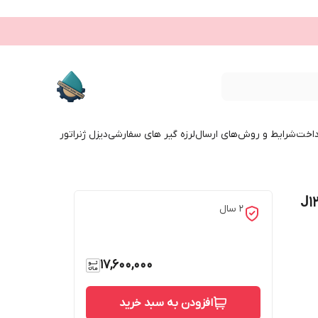
داخت
شرایط و روش‌های ارسال
لرزه گیر های سفارشی
دیزل ژنراتور
11/ اینچ مدل جیوانز J125-
۲ سال
17,600,000
افزودن به سبد خرید