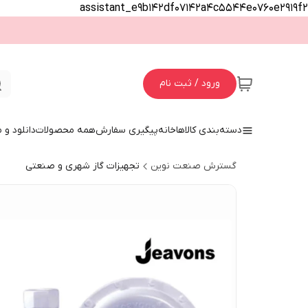
assistant_e9b142df07142a4c5544e0760e2919f2
ورود / ثبت نام
دسته‌بندی کالاها
خانه
پیگیری سفارش
همه محصولات
دانلود و
گسترش صنعت نوین
تجهیزات گاز شهری و صنعتی