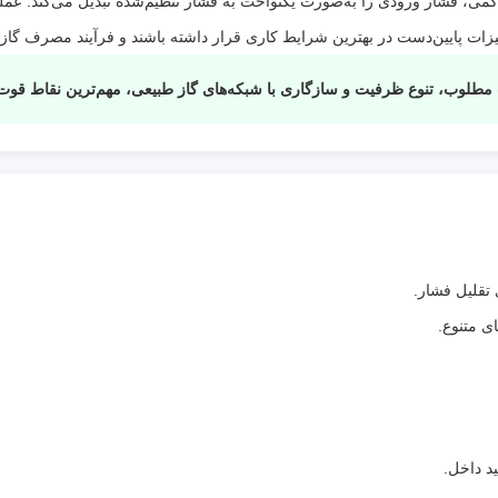
ز مکانیزم دیافراگمی، فشار ورودی را به‌صورت یکنواخت به فشار تنظیم‌شده تبدیل می‌کند
ات پایین‌دست در بهترین شرایط کاری قرار داشته باشند و فرآیند مصرف گاز ب
وع ظرفیت و سازگاری با شبکه‌های گاز طبیعی، مهم‌ترین نقاط قوت رگلاتور J125-S8T جیوا
تقلیل فشار.
ی متنوع.
د داخل.