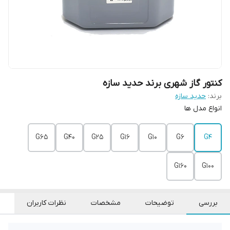
کنتور گاز شهری برند حدید سازه
برند:
حدید سازه
انواع مدل ها
G65
G40
G25
G16
G10
G6
G4
G160
G100
بررسی
توضیحات
مشخصات
نظرات کاربران