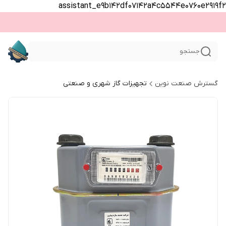
assistant_e9b142df07142a4c5544e0760e2919f2
جستجو
گسترش صنعت نوین
تجهیزات گاز شهری و صنعتی