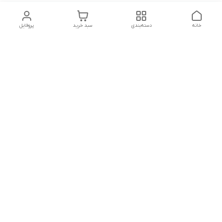
خانه
دسته‌بندی
سبد خرید
پروفایل
دسترسی سریع
درباره ما
پروژه ها
سیاست حریم خصوصی
تماس با ما
دانلود و مشاهده کاتالوگ
شکایات
محصولات گسترش صنعت
نوین
قوانین و مقررات