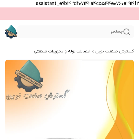
assistant_e9b142df07142a4c5544e0760e2919f2
جستجو
گسترش صنعت نوین
اتصالات لوله و تجهیزات صنعتی