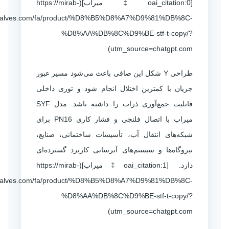
[oai_citation:0‡میراب](https://mirab-
valves.com/fa/product/%D8%B5%D8%A7%D9%81%DB%8C-
%D8%AA%DB%8C%D9%BE-stf-t-copy/?
utm_source=chatgpt.com)
طراحی Y شکل این صافی باعث می‌شود مسیر عبور
جریان با کمترین اختلال انجام شود و توری داخلی
قابلیت جمع‌آوری ذرات را داشته باشد. مدل SYF
میراب با اتصال فلنجی و فشار کاری PN16 برای
شبکه‌های انتقال آب، تأسیسات ساختمانی، صنایع،
نیروگاه‌ها و سیستم‌های آبرسانی کاربرد گسترده‌ای
دارد. [oai_citation:1‡میراب](https://mirab-
valves.com/fa/product/%D8%B5%D8%A7%D9%81%DB%8C-
%D8%AA%DB%8C%D9%BE-stf-t-copy/?
utm_source=chatgpt.com)