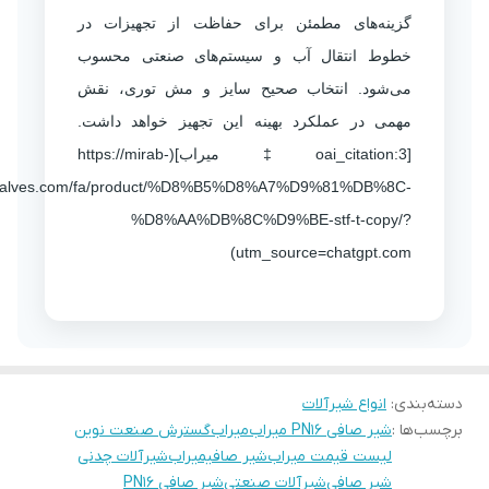
گزینه‌های مطمئن برای حفاظت از تجهیزات در
خطوط انتقال آب و سیستم‌های صنعتی محسوب
می‌شود. انتخاب صحیح سایز و مش توری، نقش
مهمی در عملکرد بهینه این تجهیز خواهد داشت.
[oai_citation:3‡میراب](https://mirab-
valves.com/fa/product/%D8%B5%D8%A7%D9%81%DB%8C-
%D8%AA%DB%8C%D9%BE-stf-t-copy/?
utm_source=chatgpt.com)
دسته‌بندی
:
انواع شیرآلات
برچسب‌ها :
شیر صافی PN16 میراب
میراب
گسترش صنعت نوین
لیست قیمت میراب
شیر صافیمیراب
شیرآلات چدنی
شیر صافی
شیرآلات صنعتی
شیر صافی PN16