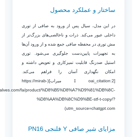
ساختار و عملکرد محصول
در این مدل، سیال پس از ورود به صافی از توری
داخلی عبور می‌کند. ذرات و ناخالصی‌های بزرگ‌تر از
مش توری در محفظه صافی جمع شده و از ورود آن‌ها
به تجهیزات پایین‌دست جلوگیری می‌شود. توری
استیل ضدزنگ قابلیت تمیزکاری و تعویض داشته و
امکان نگهداری آسان را فراهم می‌کند.
[oai_citation:2‡میراب](https://mirab-
valves.com/fa/product/%D8%B5%D8%A7%D9%81%DB%8C-
%D8%AA%DB%8C%D9%BE-stf-t-copy/?
utm_source=chatgpt.com)
مزایای شیر صافی Y فلنجی PN16