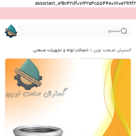
assistant_e9b142df07142a4c5544e0760e2919f2
جستجو
گسترش صنعت نوین
اتصالات لوله و تجهیزات صنعتی