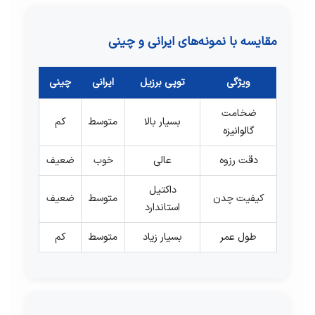
مقایسه با نمونه‌های ایرانی و چینی
ویژگی
توپی برزیل
ایرانی
چینی
ضخامت
بسیار بالا
متوسط
کم
گالوانیزه
دقت رزوه
عالی
خوب
ضعیف
داکتیل
کیفیت چدن
متوسط
ضعیف
استاندارد
طول عمر
بسیار زیاد
متوسط
کم