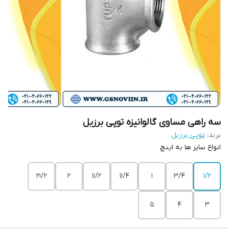
سه راهی مساوی گالوانیزه توپی برزیل
برند:
توپی برزیل
انواع سایز ها به اینچ
21/2
2
11/2
11/4
1
3/4
1/2
5
4
3