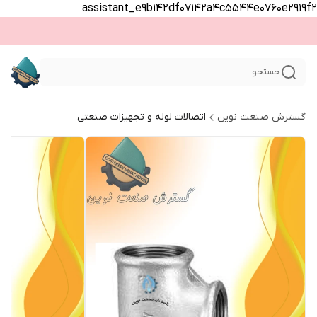
assistant_e9b142df07142a4c5544e0760e2919f2
جستجو
گسترش صنعت نوین
اتصالات لوله و تجهیزات صنعتی