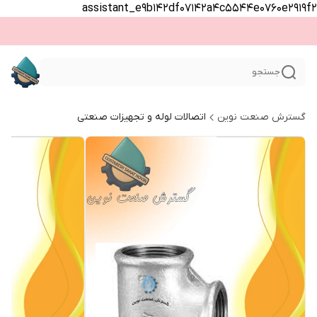
assistant_e9b142df07142a4c5544e0760e2919f2
جستجو
گسترش صنعت نوین
اتصالات لوله و تجهیزات صنعتی