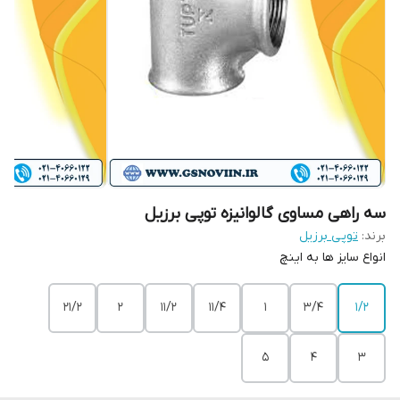
سه راهی مساوی گالوانیزه توپی برزیل
برند:
توپی برزیل
انواع سایز ها به اینچ
21/2
2
11/2
11/4
1
3/4
1/2
5
4
3