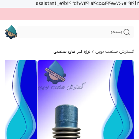
assistant_e9b142df07142a4c5544e0760e2919f2
جستجو
گسترش صنعت نوین
لرزه گیر های صنعتی