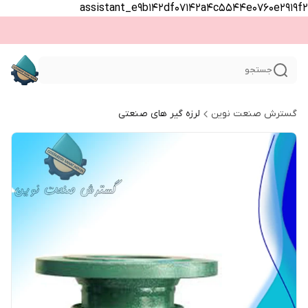
assistant_e9b142df07142a4c5544e0760e2919f2
جستجو
گسترش صنعت نوین
لرزه گیر های صنعتی