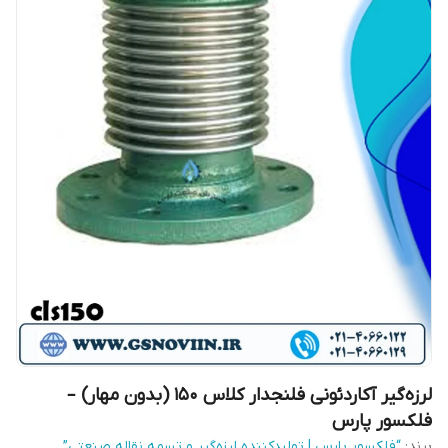
لرزه‌گیر آکاردئونی فلنجدار کلاس 150 (بدون مهار) –
فلکسور پارس
برند:
“فلکسور پارس | تولیدکننده لرزه‌گیر و تسمه نقاله صنعتی”