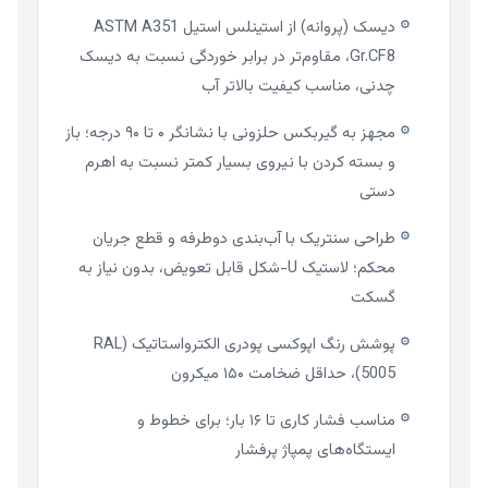
دیسک (پروانه) از استینلس استیل ASTM A351
⚙
Gr.CF8، مقاوم‌تر در برابر خوردگی نسبت به دیسک
چدنی، مناسب کیفیت بالاتر آب
مجهز به گیربکس حلزونی با نشانگر ۰ تا ۹۰ درجه؛ باز
⚙
و بسته کردن با نیروی بسیار کمتر نسبت به اهرم
دستی
طراحی سنتریک با آب‌بندی دوطرفه و قطع جریان
⚙
محکم؛ لاستیک U-شکل قابل تعویض، بدون نیاز به
گسکت
پوشش رنگ اپوکسی پودری الکترواستاتیک (RAL
⚙
5005)، حداقل ضخامت ۱۵۰ میکرون
مناسب فشار کاری تا ۱۶ بار؛ برای خطوط و
⚙
ایستگاه‌های پمپاژ پرفشار