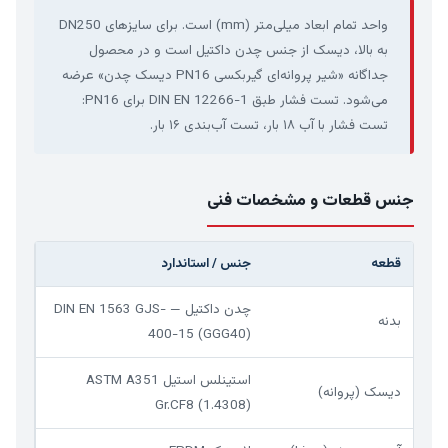
واحد تمام ابعاد میلی‌متر (mm) است. برای سایزهای DN250
به بالا، دیسک از جنس چدن داکتیل است و در محصول
جداگانه «شیر پروانه‌ای گیربکسی PN16 دیسک چدن» عرضه
می‌شود. تست فشار طبق DIN EN 12266-1 برای PN16:
تست فشار با آب ۱۸ بار، تست آب‌بندی ۱۶ بار.
جنس قطعات و مشخصات فنی
قطعه
جنس / استاندارد
چدن داکتیل — DIN EN 1563 GJS-
بدنه
400-15 (GGG40)
استینلس استیل ASTM A351
دیسک (پروانه)
Gr.CF8 (1.4308)