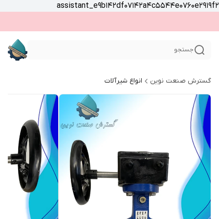
assistant_e9b142df07142a4c5544e0760e2919f2
جستجو
گسترش صنعت نوین
انواع شیرآلات