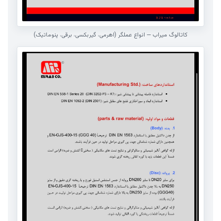
کاتالوگ میراب — انواع عملگر (اهرمی، گیربکسی، برقی، پنوماتیک)