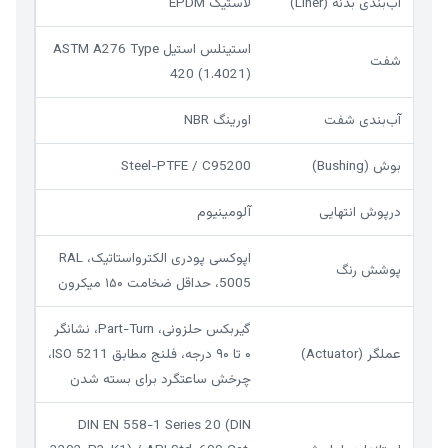
آب‌بندی بدنه (Liner)
لاستیک EPDM
استینلس استیل ASTM A276 Type
شفت
420 (1.4021)
آب‌بندی شفت
اورینگ NBR
بوش (Bushing)
Steel-PTFE / C95200
درپوش انتهایی
آلومینیوم
اپوکسی پودری الکترواستاتیک، RAL
پوشش رنگ
5005، حداقل ضخامت ۱۵۰ میکرون
گیربکس حلزونی، Part-Turn، نشانگر
عملگر (Actuator)
۰ تا ۹۰ درجه، فلنج مطابق ISO 5211،
چرخش ساعتگرد برای بسته شدن
DIN EN 558-1 Series 20 (DIN