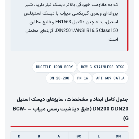
که به مقاومت خوردگی بالاتر دیسک نیاز دارید، شیر
پروانه‌ای ویفری گیربکسی میراب با دیسک استینلس
استیل، بدنه چدن داکتیل EN1563 و فلنج مطابق
DIN2501/ANSI B16.5 Class150، گزینه‌ای مطمئن
است.
DUCTILE IRON BODY
BCW-G STAINLESS DISC
DN 20-200
PN 16
API 609 CAT.A
جدول کامل ابعاد و مشخصات، سایزهای دیسک استیل
DN20 تا DN200 (طبق دیتاشیت رسمی میراب — BCW-
G)
E
D
B
A
ØC
L
DN