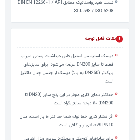
تست هیدرواستاتیک مطابق DIN EN 12266-1 / API
⚙
Std. 598 / ISO 5208
نکات قابل توجه
!
دیسک استینلس استیل طبق دیتاشیت رسمی میراب
⚙
فقط تا سایز DN200 عرضه می‌شود؛ برای سایزهای
بزرگ‌تر (DN250 به بالا) دیسک از جنس چدن داکتیل
است
حداکثر دمای کاری مجاز در این رنج سایز (DN20 تا
⚙
DN200) ۱۱۰ درجه سانتی‌گراد است
اگر فشار کاری خط لوله شما حداکثر ۱۰ بار است، مدل
⚙
PN10 اقتصادی‌تر و کافی است
برای سایزهای کوچک و عملکرد سریع، مدل اهرمی
⚙