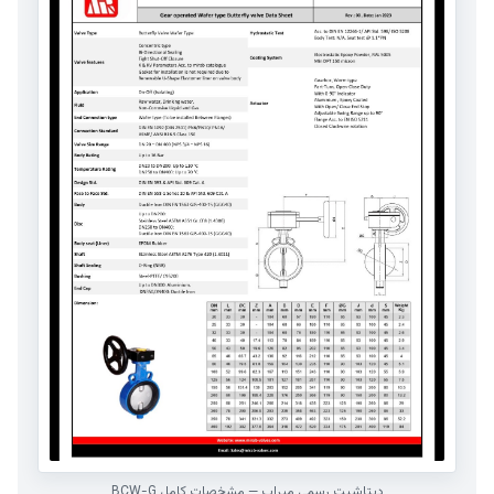
دیتاشیت رسمی میراب — مشخصات کامل BCW-G