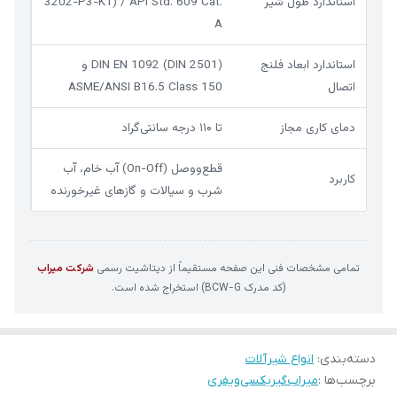
استاندارد طول شیر
3202-P3-K1) / API Std. 609 Cat.
A
استاندارد ابعاد فلنج
DIN EN 1092 (DIN 2501) و
اتصال
ASME/ANSI B16.5 Class 150
دمای کاری مجاز
تا ۱۱۰ درجه سانتی‌گراد
قطع‌ووصل (On-Off) آب خام، آب
کاربرد
شرب و سیالات و گازهای غیرخورنده
تمامی مشخصات فنی این صفحه مستقیماً از دیتاشیت رسمی
شرکت میراب
(کد مدرک BCW-G) استخراج شده است.
دسته‌بندی
:
انواع شیرآلات
برچسب‌ها :
میراب
گیربکسی
ویفری