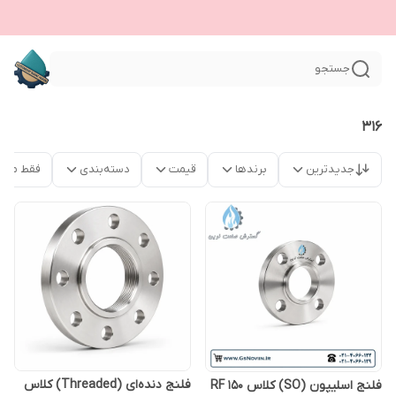
جستجو
۳۱۶
جدیدترین
برندها
قیمت
دسته‌بندی
فقط محص
فلنج دنده‌ای (Threaded) کلاس
فلنج اسلیپون (SO) کلاس 150 RF