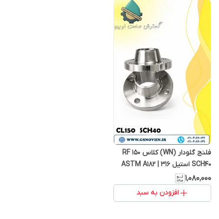
فلنج گلودار (WN) کلاس 150 RF
SCH40 استیل 316 | ASTM A182
F316
۱٬۰۸۰٬۰۰۰
افزودن به سبد