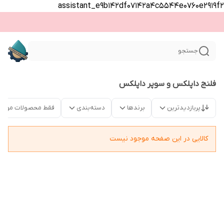
assistant_e9b142df07142a4c5544e0760e2919f2
جستجو
فلنج داپلکس و سوپر داپلکس
پربازدیدترین
برندها
دسته‌بندی
فقط محصولات موجو
کالایی در این صفحه موجود نیست