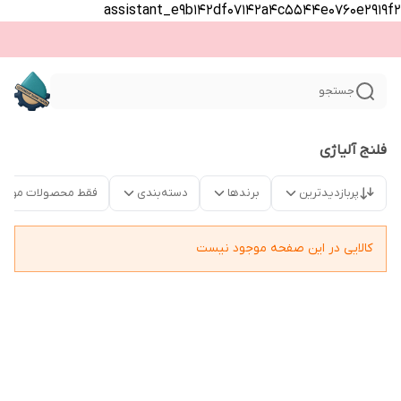
assistant_e9b142df07142a4c5544e0760e2919f2
جستجو
فلنج آلیاژی
پربازدیدترین
برندها
دسته‌بندی
فقط محصولات موجو
کالایی در این صفحه موجود نیست