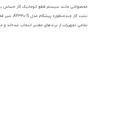
نشت گاز چندمنظوره پیشگام مدل AY330-S، شیر قفلی گازی، علمک گاز و ده‌ها محصول دیگر در این دسته برای فروش موجود است.
تمامی تجهیزات از برندهای معتبر انتخاب شده‌اند و 