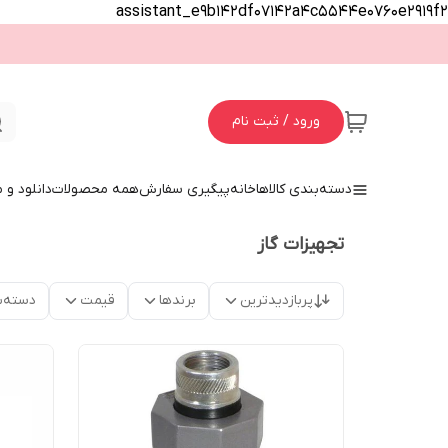
assistant_e9b142df07142a4c5544e0760e2919f2
ورود / ثبت نام
دسته‌بندی کالاها
خانه
پیگیری سفارش
همه محصولات
دانلود و
تجهیزات گاز
پربازدیدترین
برندها
قیمت
دسته‌ب