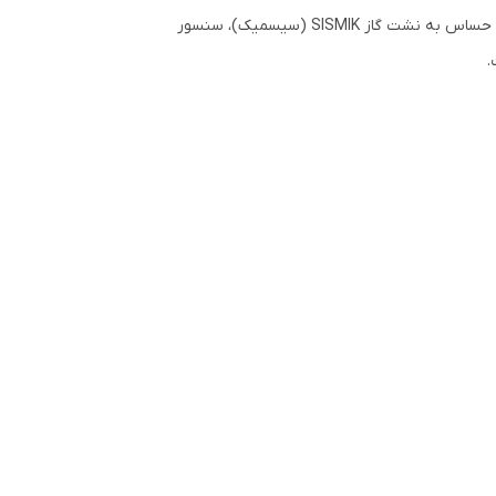
محصولاتی مانند سیستم قطع اتوماتیک گاز حساس به نشت گاز فلنجی ایمن پیشرو صنعت عادل، شیر برقی ۱/۲ اینچ ESKA، سنسور حساس به نشت گاز SISMIK (سیسمیک)، سنسور