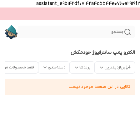
assistant_e9b142df07142a4c5544e0760e2919f2
جستجو
الکترو پمپ سانترفیوژ خودمکش
پربازدیدترین
برندها
دسته‌بندی
فقط محصولات موجو
کالایی در این صفحه موجود نیست