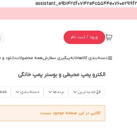
assistant_e9b142df07142a4c5544e0760e2919f2
ورود / ثبت نام
دسته‌بندی کالاها
خانه
پیگیری سفارش
همه محصولات
دانلود و
الکترو پمپ محیطی و بوستر پمپ خانگی
جدیدترین
برندها
دسته‌بندی
فقط
کالایی در این صفحه موجود نیست