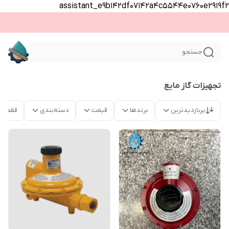
assistant_e9b142df07142a4c5544e0760e2919f2
جستجو
تجهیزات گاز مایع
پربازدیدترین
برندها
قیمت
دسته‌بندی
فقط م