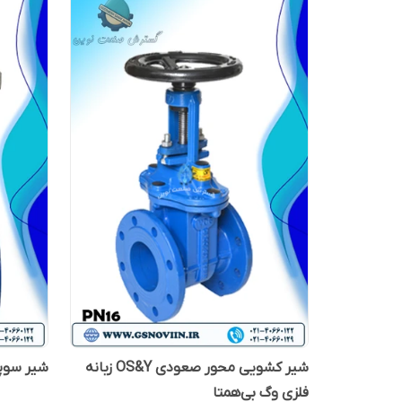
شیر کشویی محور صعودی OS&Y زبانه
شیر سوپاپی صاف
فلزی وگ بی‌همتا