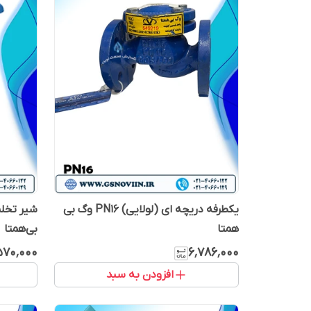
یکطرفه دریچه ای (لولایی) PN16 وگ بی
همتا
بی‌همتا
۵۷۰٬۰۰۰
۶٬۷۸۶٬۰۰۰
افزودن به سبد