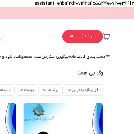
assistant_e9b142df07142a4c5544e0760e2919f2
ورود / ثبت نام
دسته‌بندی کالاها
خانه
پیگیری سفارش
همه محصولات
دانلود و
وگ بی همتا
پربازدیدترین
برندها
قیمت
دسته‌ب