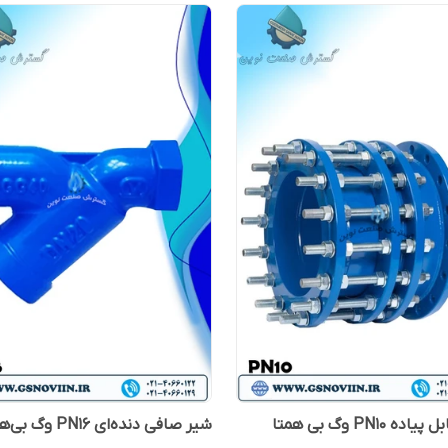
ه PN10 وگ بی همتا
شیر صافی دنده‌ای PN16 وگ بی‌همتا