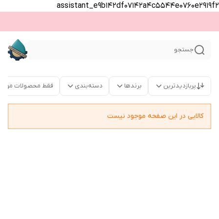
assistant_e9b142df07142a4c5544e0760e2919f2
جستجو
پربازدیدترین
برندها
دسته‌بندی
فقط محصولات موجو
کالایی در این صفحه موجود نیست